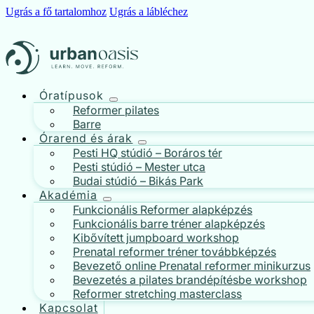
Ugrás a fő tartalomhoz
Ugrás a lábléchez
Óratípusok
Reformer pilates
Barre
Órarend és árak
Pesti HQ stúdió – Boráros tér
Pesti stúdió – Mester utca
Budai stúdió – Bikás Park
Akadémia
Funkcionális Reformer alapképzés
Funkcionális barre tréner alapképzés
Kibővített jumpboard workshop
Prenatal reformer tréner továbbképzés
Bevezető online Prenatal reformer minikurzus
Bevezetés a pilates brandépítésbe workshop
Reformer stretching masterclass
Kapcsolat