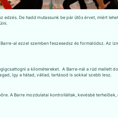
s az edzés. De hadd mutassunk be pár ütős érvet, miért lehe
lni.
 A Barre-al ezzel szemben feszesedsz és formálódsz. Az i
igcsattogni a kilométereket. A Barre-nál a rúd mellett do
d, így a hátad, vállad, tartásod is sokkal szebb lesz.
pőre. A Barre mozdulatai kontrolláltak, kevésbé terhelőek, 