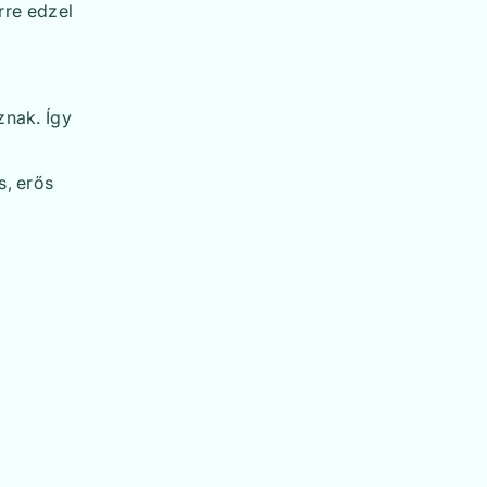
rre edzel
znak. Így
s, erős