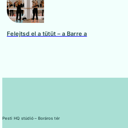
Felejtsd el a tütüt – a Barre a
Pesti HQ stúdió – Boráros tér