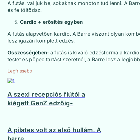
A futás, valljuk be, sokaknak monoton tud lenni. A Barr
és feltöltődsz.
Cardio + erősítés egyben
A futás alapvetően kardio. A Barre viszont olyan komb
lesz igazán komplett edzés.
Összességében:
a futás is kiváló edzésforma a kardio
testet és pöpec tartást szeretnél, a Barre lesz a legjob
Legfrissebb
A szexi recepciós fiútól a
kiégett GenZ edzőig-
A pilates volt az első hullám. A
barre