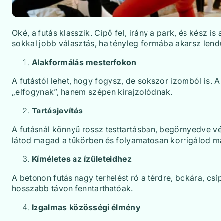
Oké, a futás klasszik. Cipő fel, irány a park, és kész i
sokkal jobb választás, ha tényleg formába akarsz lendü
Alakformálás mesterfokon
A futástól lehet, hogy fogysz, de sokszor izomból is.
„elfogynak”, hanem szépen kirajzolódnak.
Tartásjavítás
A futásnál könnyű rossz testtartásban, begörnyedve vég
látod magad a tükörben és folyamatosan korrigálod maga
Kíméletes az ízületeidhez
A betonon futás nagy terhelést ró a térdre, bokára, csí
hosszabb távon fenntarthatóak.
Izgalmas közösségi élmény