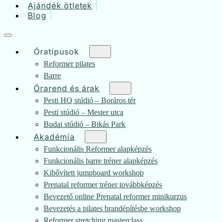
Ajándék ötletek
Blog
Óratípusok
Reformer pilates
Barre
Órarend és árak
Pesti HQ stúdió – Boráros tér
Pesti stúdió – Mester utca
Budai stúdió – Bikás Park
Akadémia
Funkcionális Reformer alapképzés
Funkcionális barre tréner alapképzés
Kibővített jumpboard workshop
Prenatal reformer tréner továbbképzés
Bevezető online Prenatal reformer minikurzus
Bevezetés a pilates brandépítésbe workshop
Reformer stretching masterclass