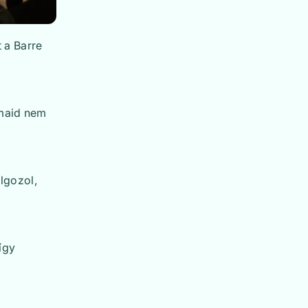
t a Barre
zmaid nem
lgozol,
így