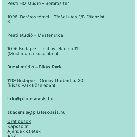
Pesti HQ stúdió – Boráros tér
1095. Boráros térnél – Tinódi utca 1/B Földszint
6.
Pesti stúdió – Mester utca
1096 Budapest Lenhossék utca 11.
(Mester utca közelében)
Budai stúdió – Bikás Park
1119 Budapest, Ormay Norbert u. 20.
(Bikás Park közelében)
info@pilatesoasis.hu
akademia@pilatesoasis.hu
Óratípusok
Kapcsolat
Ajándék ötletek
ÁSZF