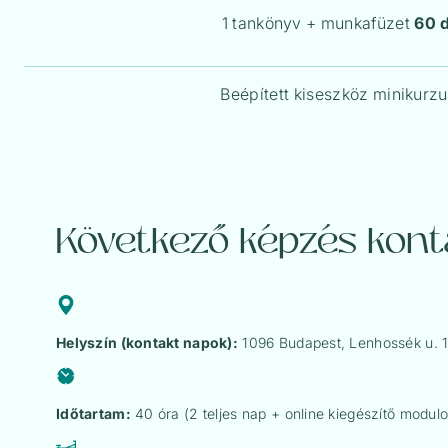
1 tankönyv + munkafüzet
60 
Beépített kiseszköz minikurzus
Következő képzés konta
Helyszín (kontakt napok):
1096 Budapest, Lenhossék u. 1
Időtartam:
40 óra (2 teljes nap + online kiegészítő modulo