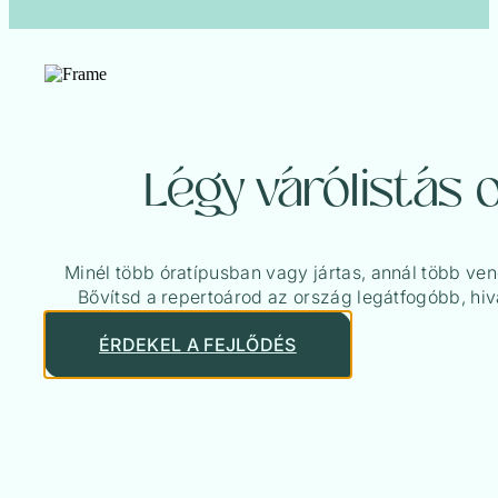
Légy várólistás 
Minél több óratípusban vagy jártas, annál több ve
Bővítsd a repertoárod az ország legátfogóbb, hiv
ÉRDEKEL A FEJLŐDÉS