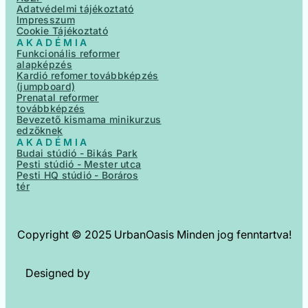
Adatvédelmi tájékoztató
Impresszum
Cookie Tájékoztató
AKADÉMIA
Funkcionális reformer
alapképzés
Kardió refomer továbbképzés
(jumpboard)
Prenatal reformer
továbbképzés
Bevezető kismama minikurzus
edzőknek
AKADÉMIA
Budai stúdió - Bikás Park
Pesti stúdió - Mester utca
Pesti HQ stúdió - Boráros
tér
Copyright © 2025 UrbanOasis Minden jog fenntartva!
Designed by