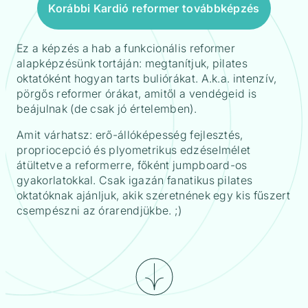
Korábbi Kardió reformer továbbképzés
Ez a képzés a hab a funkcionális reformer
alapképzésünk tortáján: megtanítjuk, pilates
oktatóként hogyan tarts buliórákat. A.k.a. intenzív,
pörgős reformer órákat, amitől a vendégeid is
beájulnak (de csak jó értelemben).
Amit várhatsz: erő-állóképesség fejlesztés,
propriocepció és plyometrikus edzéselmélet
átültetve a reformerre, főként jumpboard-os
gyakorlatokkal. Csak igazán fanatikus pilates
oktatóknak ajánljuk, akik szeretnének egy kis fűszert
csempészni az órarendjükbe. ;)