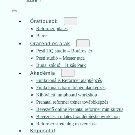
Óratípusok
Reformer pilates
Barre
Órarend és árak
Pesti HQ stúdió – Boráros tér
Pesti stúdió – Mester utca
Budai stúdió – Bikás Park
Akadémia
Funkcionális Reformer alapképzés
Funkcionális barre tréner alapképzés
Kibővített jumpboard workshop
Prenatal reformer tréner továbbképzés
Bevezető online Prenatal reformer minikurzus
Bevezetés a pilates brandépítésbe workshop
Reformer stretching masterclass
Kapcsolat