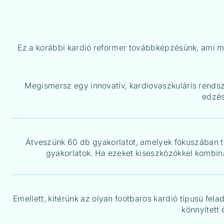
Ez a korábbi kardió reformer továbbképzésünk, ami mo
Megismersz egy innovatív, kardiovaszkuláris rends
edzés
Átveszünk 60 db gyakorlatot, amelyek fókuszában t
gyakorlatok. Ha ezeket kiseszközökkel kombiná
Emellett, kitérünk az olyan footbaros kardió típusú fela
könnyített 