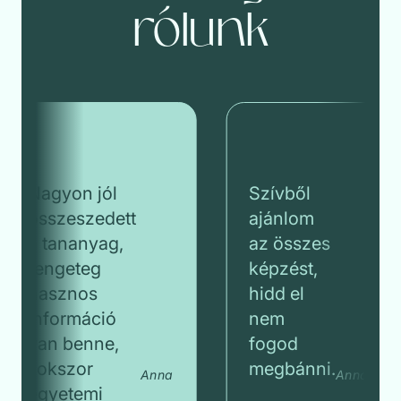
rólunk
Nagyon jól
Szívből
összeszedett
ajánlom
a tananyag,
az összes
rengeteg
képzést,
hasznos
hidd el
információ
nem
van benne,
fogod
sokszor
megbánni.
Anna
Anna
egyetemi