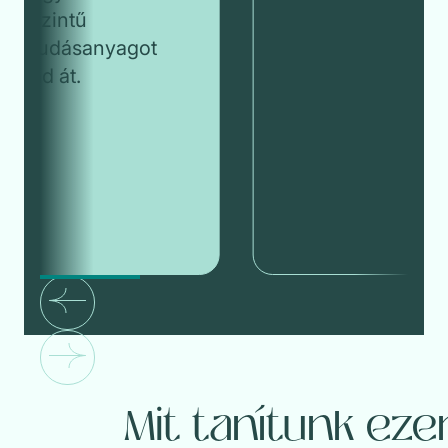
szintű
tudásanyagot
ad át.
Mit tanítunk ez