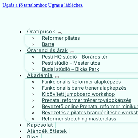
Ugrás a fő tartalomhoz
Ugrás a lábléchez
Óratípusok
Reformer pilates
Barre
Órarend és árak
Pesti HQ stúdió – Boráros tér
Pesti stúdió – Mester utca
Budai stúdió – Bikás Park
Akadémia
Funkcionális Reformer alapképzés
Funkcionális barre tréner alapképzés
Kibővített jumpboard workshop
Prenatal reformer tréner továbbképzés
Bevezető online Prenatal reformer miniku
Bevezetés a pilates brandépítésbe works
Reformer stretching masterclass
Kapcsolat
Ajándék ötletek
Blog