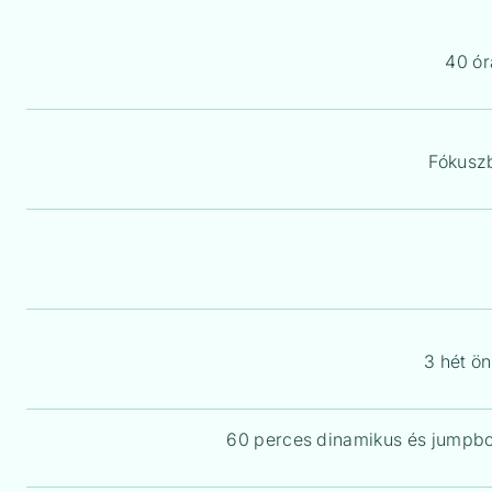
40 ór
Fókuszb
3 hét ö
60 perces dinamikus és jumpbo