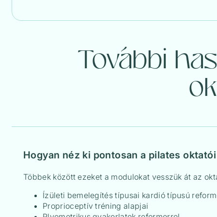
További has
ok
Hogyan néz ki pontosan a pilates oktató
Többek között ezeket a modulokat vesszük át az okt
Ízületi bemelegítés típusai kardió típusú refo
Proprioceptív tréning alapjai
Plyometrikus gyakorlatok reformerrel