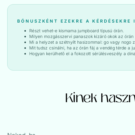
BÓNUSZKÉNT EZEKRE A KÉRDÉSEKRE 
Részt vehet-e kismama jumpboard típusú órán.
Milyen mozgásszervi panaszok kizáró okok az órán va
Mi a helyzet a szétnyílt hasizommal: go vagy nogo 
Mit tudsz csinálni, ha az órán fáj a vendég térde a 
Hogyan kerülhető el a fokozott sérülésveszély a din
Kinek haszn