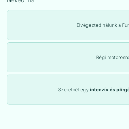
Neked, ha
Elvégezted nálunk a Fu
Régi motorosn
Szeretnél egy
intenzív és pörg