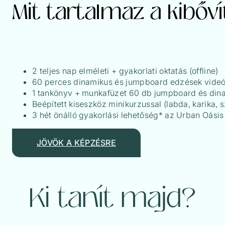
Mit tartalmaz a kibő
2 teljes nap elméleti + gyakorlati oktatás (offline)
60 perces dinamikus és jumpboard edzések videót
1 tankönyv + munkafüzet 60 db jumpboard és dina
Beépített kiseszköz minikurzussal (labda, karika, 
3 hét önálló gyakorlási lehetőség* az Urban Oásis
JÖVÖK A KÉPZÉSRE
Ki tanít majd?